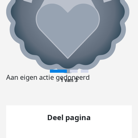
Aan eigen actie gedoneerd
1 van 3
Deel pagina