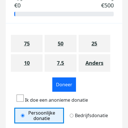
€0
€500
75
50
25
10
7.5
Anders
Doneer
Ik doe een anonieme donatie
Persoonlijke
Bedrijfsdonatie
donatie