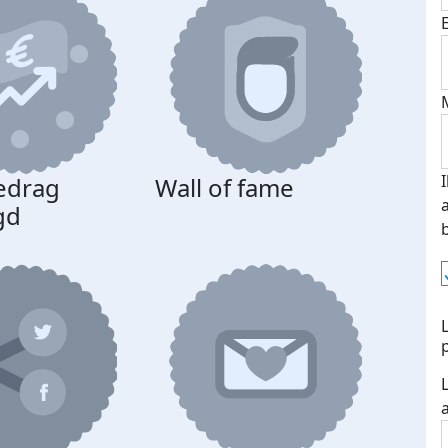
edrag
Wall of fame
gd