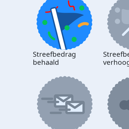
Streefbedrag
Streefb
behaald
verhoo