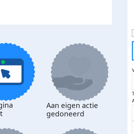
gina
Aan eigen actie
t
gedoneerd