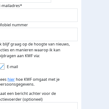
E-mailadres*
Mobiel nummer
Ik blijf graag op de hoogte van nieuws,
acties en manieren waarop ik kan
bijdragen aan KWF via:
E-mail
Lees
hier
hoe KWF omgaat met je
persoonsgegevens.
Laat een bericht achter voor de
actievoerder (optioneel)