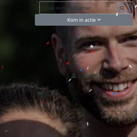
Kom in actie
Inloggen
NL