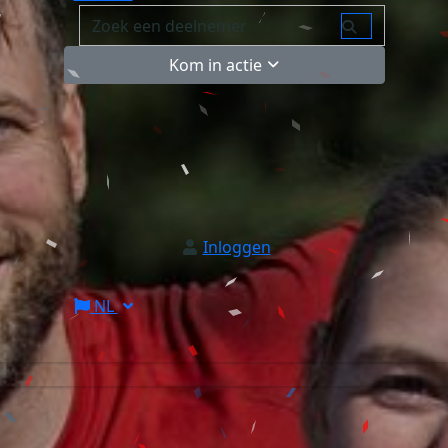
Kom in actie
Inloggen
NL