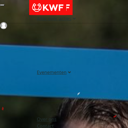
Alles over acties
Login
Evenementen
Over ons
Contact