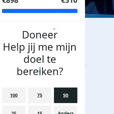
€898
€510
Doneer
Help jij me mijn
doel te
bereiken?
100
75
50
25
15
Anders