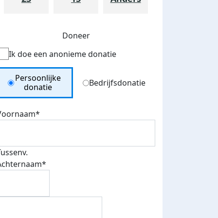
Doneer
Ik doe een anonieme donatie
Donation Type
Persoonlijke
Bedrijfsdonatie
donatie
Voornaam*
Tussenv.
Achternaam*