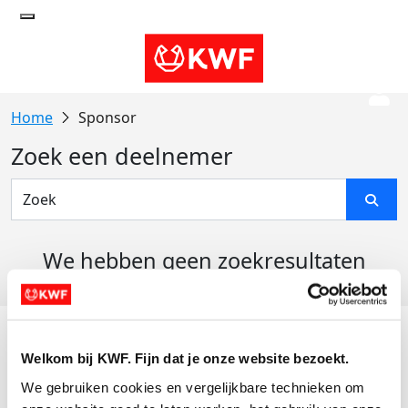
Sponsor
Zoek een deelnemer
We hebben geen zoekresultaten
gevonden
Acties
Welkom bij KWF. Fijn dat je onze website bezoekt.
Actiematerialen
We gebruiken cookies en vergelijkbare technieken om 
Evenementen