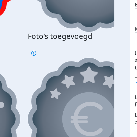
Foto's toegevoegd
€500
verd