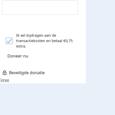
Ik wil bijdragen aan de
transactiekosten
en betaal €0,75
extra.
Donateurs bedankt
Doneer nu
Terug