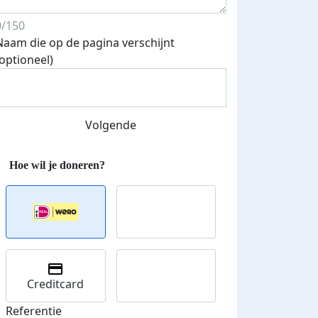
0/150
Naam die op de pagina verschijnt
(optioneel)
Streefbedrag verhoogd
Volgende
Creditcard
Referentie