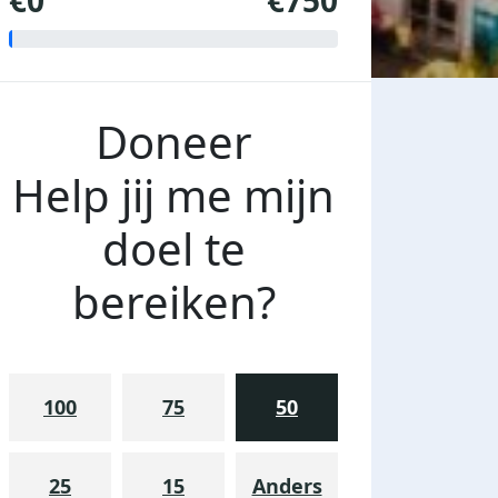
€0
€750
Doneer
Help jij me mijn
doel te
bereiken?
100
75
50
25
15
Anders