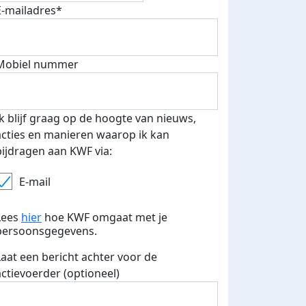
E-mailadres*
Mobiel nummer
 euro opgehaald: t-shirt
E-mails verstuurd
iend
Ik blijf graag op de hoogte van nieuws,
acties en manieren waarop ik kan
bijdragen aan KWF via:
E-mail
Lees
hier
hoe KWF omgaat met je
persoonsgegevens.
Laat een bericht achter voor de
actievoerder (optioneel)