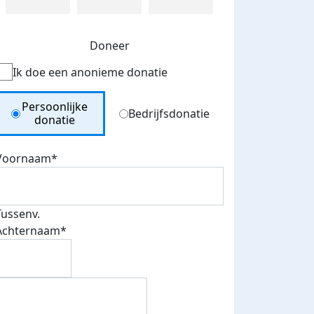
Doneer
Ik doe een anonieme donatie
Donation Type
Persoonlijke
Bedrijfsdonatie
donatie
Voornaam*
Tussenv.
Achternaam*