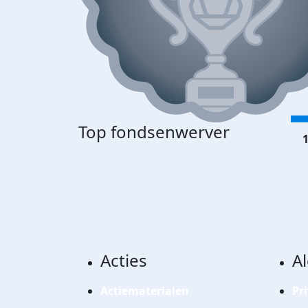
Top fondsenwerver
1
Acties
A
Actiematerialen
Pr