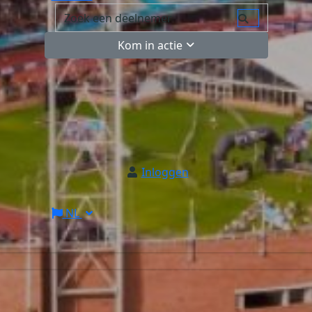
Kom in actie
Inloggen
NL