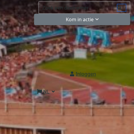
Kom in actie
Inloggen
NL