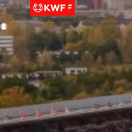
Alles over acties
Login
Evenementen
Over ons
Contact