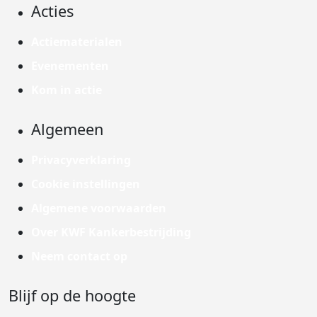
Acties
Actiematerialen
Evenementen
Kom in actie
Algemeen
Privacyverklaring
Cookie instellingen
Algemene voorwaarden
Over KWF Kankerbestrijding
Neem contact op
Blijf op de hoogte