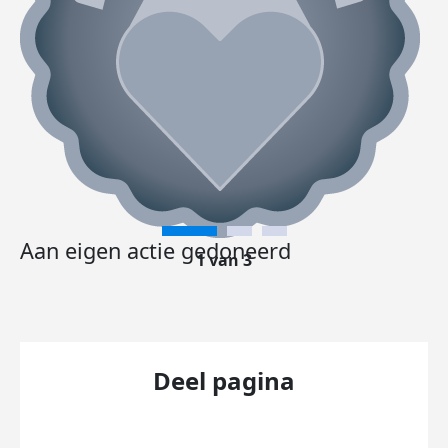
Aan eigen actie gedoneerd
1 van 3
Deel pagina