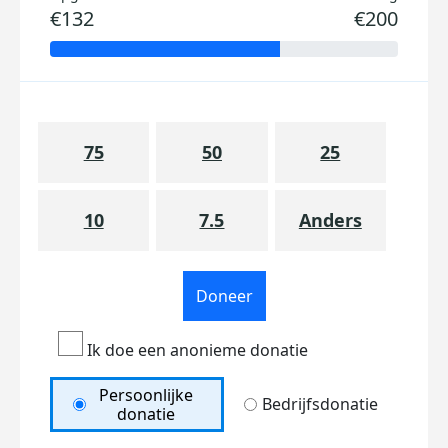
€132
€200
75
50
25
10
7.5
Anders
Doneer
Ik doe een anonieme donatie
Persoonlijke
Bedrijfsdonatie
donatie