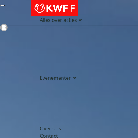
Alles over acties
Login
Evenementen
Over ons
Contact