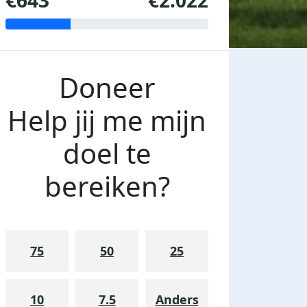
€643
€2.022
Doneer
Help jij me mijn
doel te
bereiken?
75
50
25
10
7.5
Anders