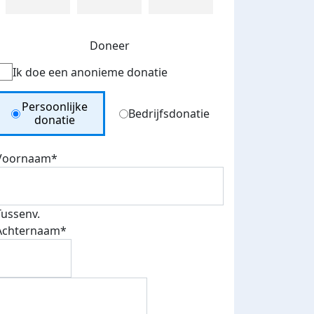
Doneer
Ik doe een anonieme donatie
Donation Type
Persoonlijke
Bedrijfsdonatie
donatie
Voornaam*
Tussenv.
Achternaam*