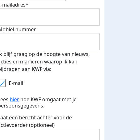
E-mailadres*
Mobiel nummer
Ik blijf graag op de hoogte van nieuws,
acties en manieren waarop ik kan
bijdragen aan KWF via:
E-mail
Lees
hier
hoe KWF omgaat met je
persoonsgegevens.
Laat een bericht achter voor de
actievoerder (optioneel)
fondsenwerver
E-mails verstuurd