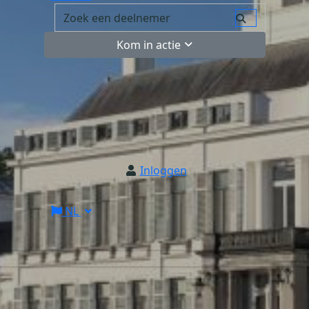
Kom in actie
Inloggen
NL