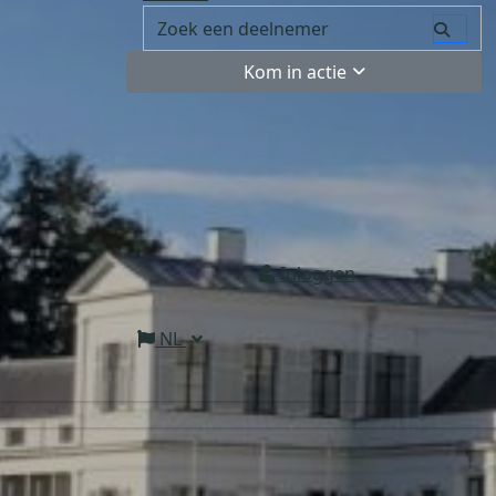
Kom in actie
Inloggen
NL