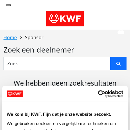
Sponsor
Zoek een deelnemer
We hebben geen zoekresultaten
gevonden
Acties
Welkom bij KWF. Fijn dat je onze website bezoekt.
Actiematerialen
We gebruiken cookies en vergelijkbare technieken om 
Evenementen