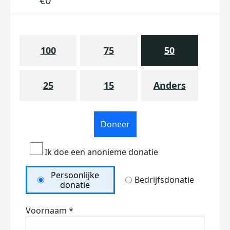
€0
100
75
50
25
15
Anders
Doneer
Ik doe een anonieme donatie
Persoonlijke
Bedrijfsdonatie
donatie
Voornaam *