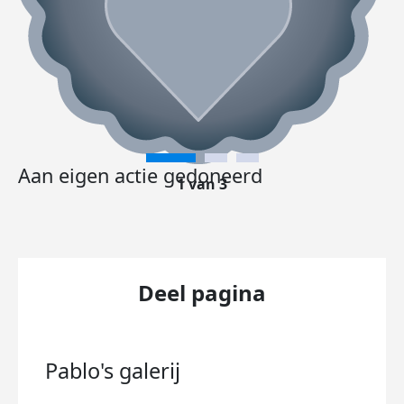
Aan eigen actie gedoneerd
1 van 3
Deel pagina
Pablo's
galerij