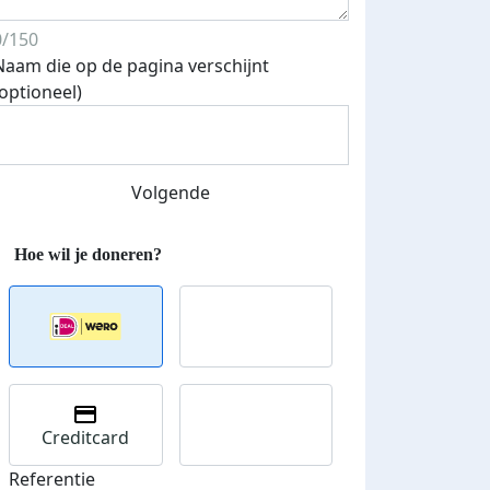
0/150
Naam die op de pagina verschijnt
(optioneel)
 euro opgehaald: t-shirt
E-mails verstuurd
iend
Volgende
Creditcard
Referentie