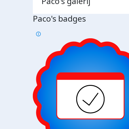
Paco's
galerij
Paco's badges