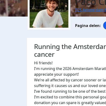
Paco C
TCS Amsterdam 
Running the Amsterda
cancer
Hi friends!
I'm running the 2026 Amsterdam Marath
appreciate your support!
We’re all affected by cancer sooner or l
suffering it causes us and our loved ones
I’ve found running to be one of the best
I’m excited to combine this personal go
donation you can spare is greatly value