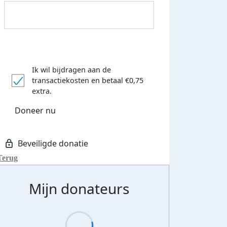
Streefbedrag verhoogd
Ik wil bijdragen aan de
transactiekosten
en betaal €0,75
extra.
Doneer nu
Terug
Mijn donateurs