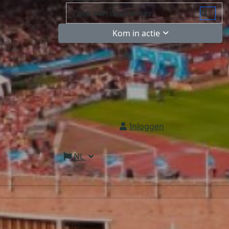
Kom in actie
Inloggen
NL