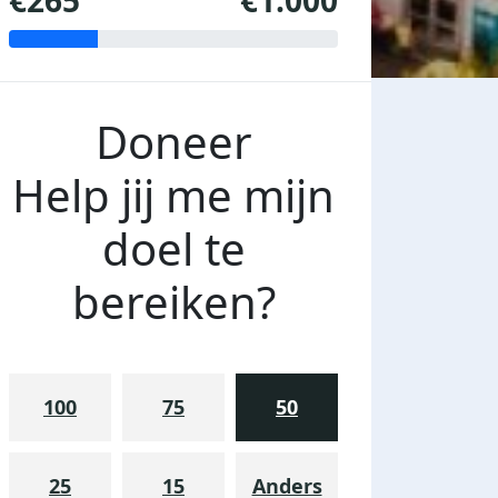
€265
€1.000
Doneer
Help jij me mijn
doel te
bereiken?
100
75
50
25
15
Anders