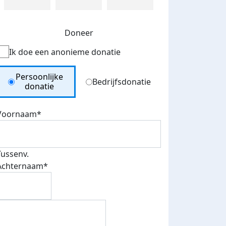
Doneer
Ik doe een anonieme donatie
Donation Type
Persoonlijke
Bedrijfsdonatie
donatie
Voornaam*
Tussenv.
Achternaam*