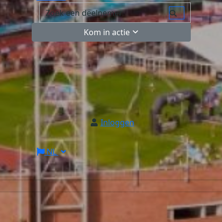
Kom in actie
Inloggen
NL