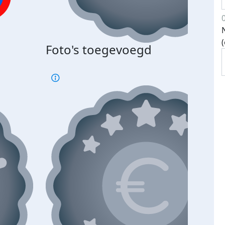
Foto's toegevoegd
€500
verd