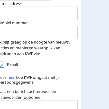
E-mailadres*
Mobiel nummer
Ik blijf graag op de hoogte van nieuws,
acties en manieren waarop ik kan
bijdragen aan KWF via:
E-mail
Lees
hier
hoe KWF omgaat met je
persoonsgegevens.
Laat een bericht achter voor de
actievoerder (optioneel)