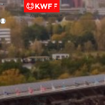
Alles over acties
Login
Evenementen
Over ons
Contact