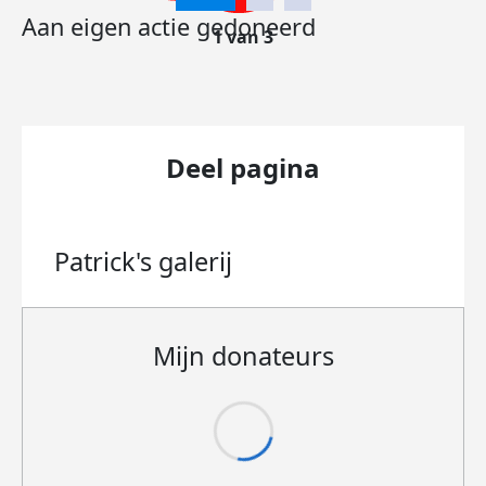
Aan eigen actie gedoneerd
1 van 3
Deel pagina
Patrick's
galerij
Mijn donateurs