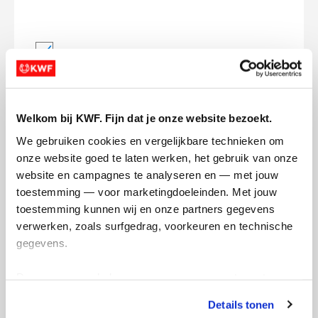
Ik wil bijdragen aan de transactiekosten
en betaal €0.75 extra.
Doneer nu
Welkom bij KWF. Fijn dat je onze website bezoekt.
We gebruiken cookies en vergelijkbare technieken om 
onze website goed te laten werken, het gebruik van onze 
website en campagnes te analyseren en — met jouw 
Opgehaald
Streefbedrag
toestemming — voor marketingdoeleinden. Met jouw 
€454
€1.000
toestemming kunnen wij en onze partners gegevens 
verwerken, zoals surfgedrag, voorkeuren en technische 
gegevens.
Doneer
Deze gegevens helpen ons om campagnes te meten, 
Patrick's badges
prestaties te verbeteren en relevante KWF-content te 
Details tonen
tonen. Je kunt je toestemming op elk moment wijzigen of 