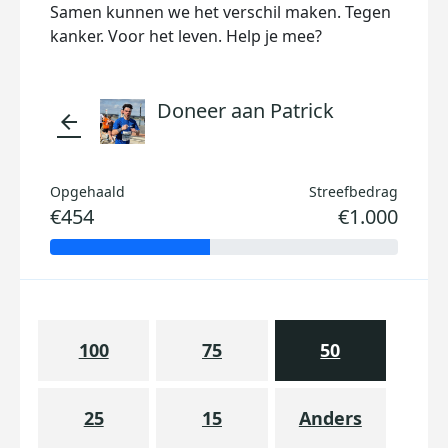
Samen kunnen we het verschil maken. Tegen
kanker. Voor het leven. Help je mee?
Doneer aan Patrick
arrow_back
Opgehaald
Streefbedrag
€454
€1.000
100
75
50
25
15
Anders