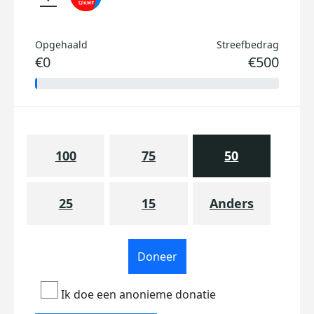
Opgehaald
Streefbedrag
€0
€500
100
75
50
25
15
Anders
Doneer
Ik doe een anonieme donatie