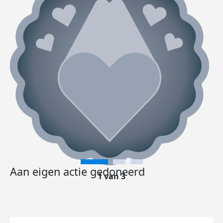
Aan eigen actie gedoneerd
1 van 3