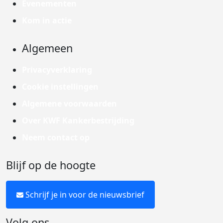
Evenementen
Kom in actie
Algemeen
Privacyverklaring
Cookie instellingen
Algemene voorwaarden
Over KWF Kankerbestrijding
Neem contact op
Blijf op de hoogte
Schrijf je in voor de nieuwsbrief
Volg ons