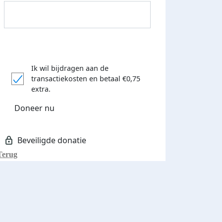
Ik wil bijdragen aan de
transactiekosten
en betaal €0,75
Donateurs bedankt
extra.
Doneer nu
Terug