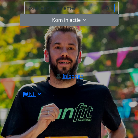
Kom in actie
Inloggen
NL