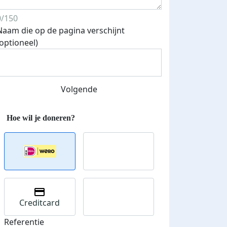
0/150
Naam die op de pagina verschijnt
(optioneel)
Streefbedrag verhoogd
Volgende
Creditcard
Referentie