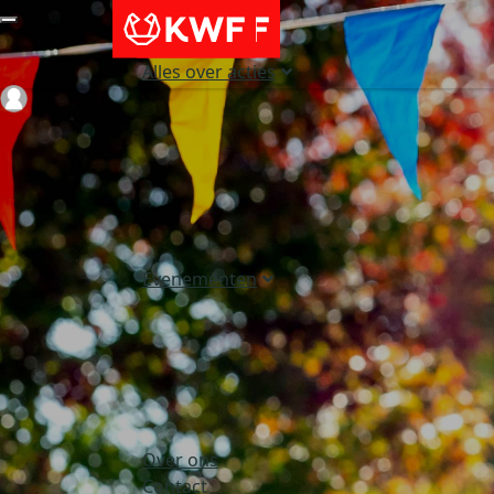
Alles over acties
Login
Evenementen
Over ons
Contact