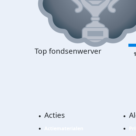
Top fondsenwerver
1
Acties
A
Actiematerialen
Pr