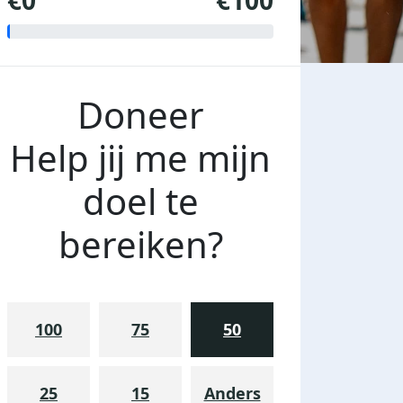
€0
€100
Doneer
Help jij me mijn
doel te
bereiken?
100
75
50
25
15
Anders