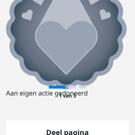
Aan eigen actie gedoneerd
1 van 3
Deel pagina