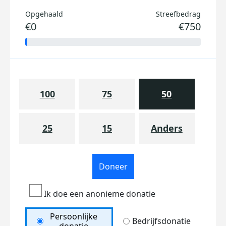
Opgehaald
Streefbedrag
€0
€750
100
75
50
25
15
Anders
Doneer
Ik doe een anonieme donatie
Persoonlijke
Bedrijfsdonatie
donatie