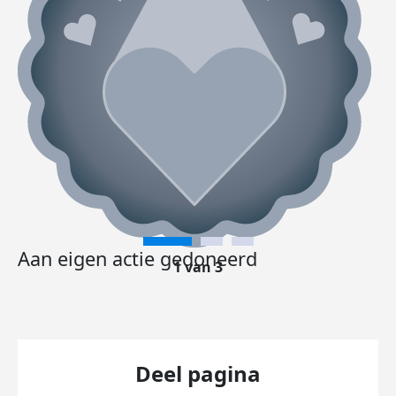
Aan eigen actie gedoneerd
1 van 3
Deel pagina