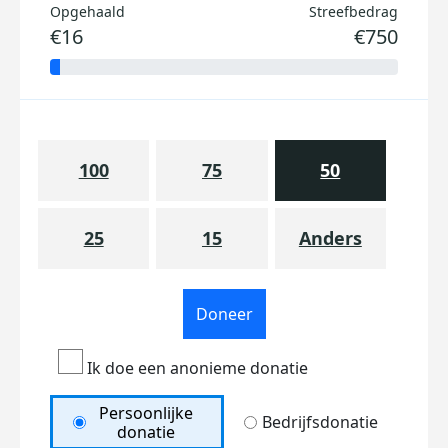
Opgehaald
Streefbedrag
€16
€750
100
75
50
25
15
Anders
Doneer
Ik doe een anonieme donatie
Persoonlijke
Bedrijfsdonatie
donatie