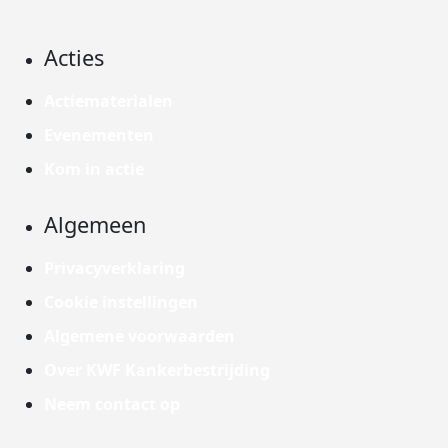
Acties
Actiematerialen
Evenementen
Kom in actie
Algemeen
Privacyverklaring
Cookie instellingen
Algemene voorwaarden
Over KWF Kankerbestrijding
Neem contact op