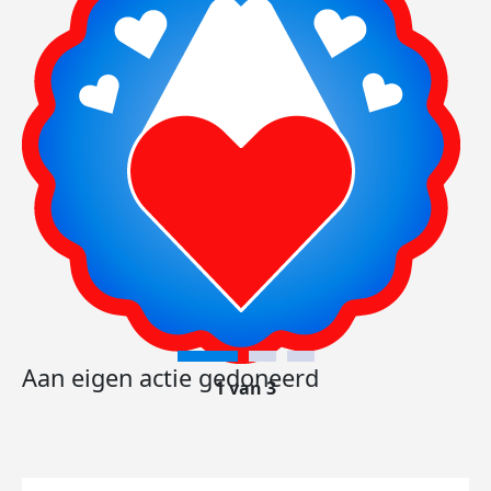
Aan eigen actie gedoneerd
1 van 3