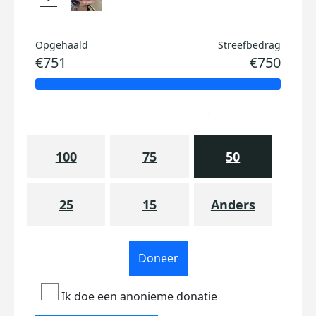
Opgehaald
Streefbedrag
€751
€750
100
75
50
25
15
Anders
Doneer
Ik doe een anonieme donatie