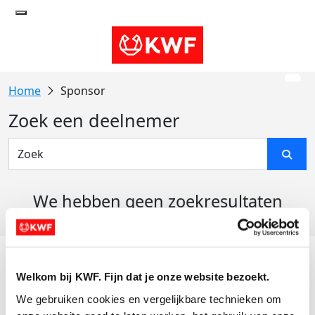
Sponsor
Zoek een deelnemer
We hebben geen zoekresultaten
gevonden
Acties
Welkom bij KWF. Fijn dat je onze website bezoekt.
Actiematerialen
We gebruiken cookies en vergelijkbare technieken om 
Evenementen