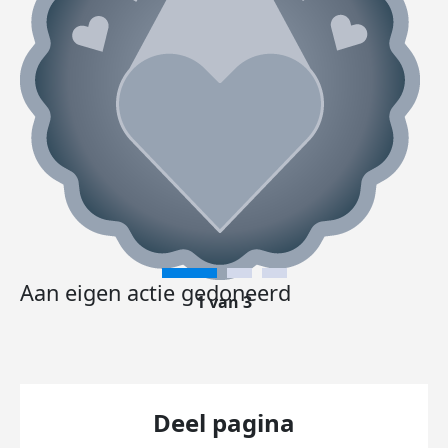
Aan eigen actie gedoneerd
1 van 3
Deel pagina