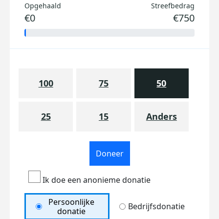
Opgehaald
Streefbedrag
€0
€750
100
75
50
25
15
Anders
Doneer
Ik doe een anonieme donatie
Persoonlijke
Bedrijfsdonatie
donatie