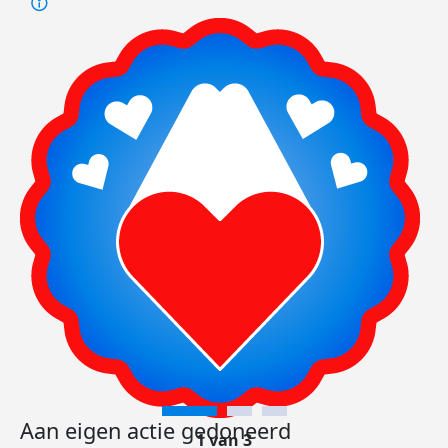
Aan eigen actie gedoneerd
1 van 3