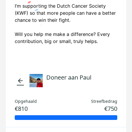
I’m supporting the Dutch Cancer Society
(KWF) so that more people can have a better
chance to win their fight.
Will you help me make a difference? Every
Every
contribution, big or small, truly helps.
contribution, big or small, truly helps.
Doneer aan Paul
arrow_back
Opgehaald
Streefbedrag
€810
€750