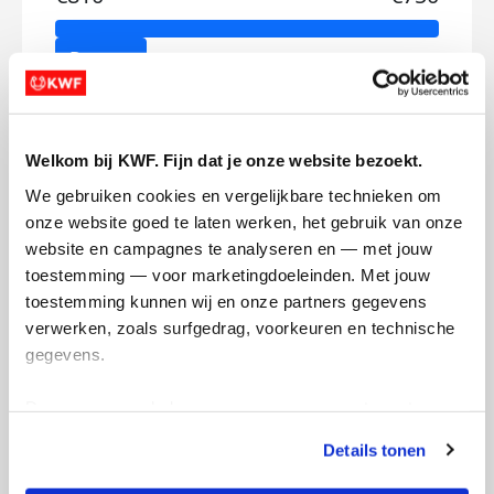
Doneer
Mijn activiteiten volgen
Welkom bij KWF. Fijn dat je onze website bezoekt.
We gebruiken cookies en vergelijkbare technieken om 
onze website goed te laten werken, het gebruik van onze 
website en campagnes te analyseren en — met jouw 
toestemming — voor marketingdoeleinden. Met jouw 
toestemming kunnen wij en onze partners gegevens 
640
verwerken, zoals surfgedrag, voorkeuren en technische 
kms
gegevens.
Paul's badges
Deze gegevens helpen ons om campagnes te meten, 
prestaties te verbeteren en relevante KWF-content te 
Details tonen
tonen. Je kunt je toestemming op elk moment wijzigen of 
intrekken via Cookie instellingen onderaan de pagina. De 