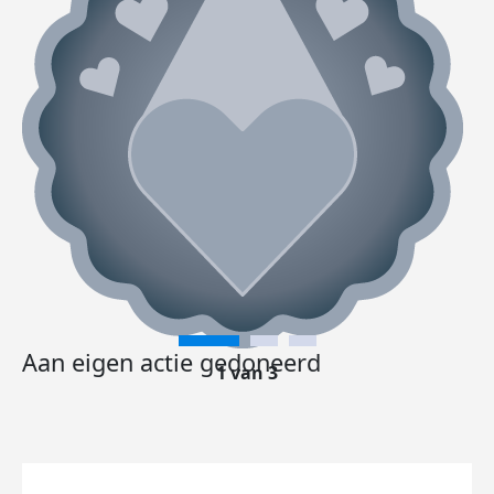
Aan eigen actie gedoneerd
1 van 3