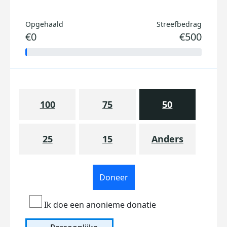
Opgehaald
Streefbedrag
€0
€500
100
75
50
25
15
Anders
Doneer
Ik doe een anonieme donatie