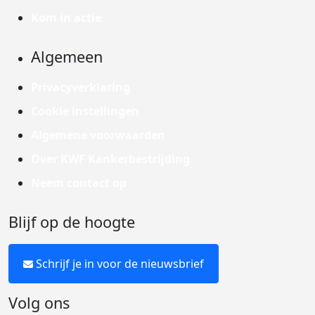
Kom in actie
Algemeen
Privacyverklaring
Cookie instellingen
Algemene voorwaarden
Over KWF Kankerbestrijding
Neem contact op
Blijf op de hoogte
Schrijf je in voor de nieuwsbrief
Volg ons