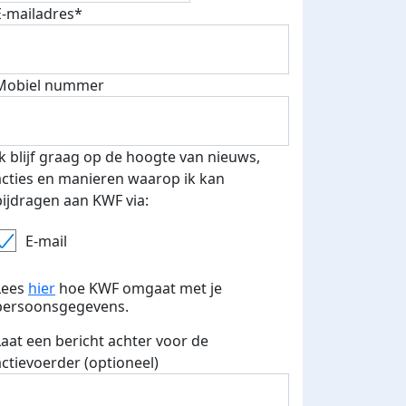
E-mailadres*
fondsenwerver
E-mails verstuurd
Mobiel nummer
Ik blijf graag op de hoogte van nieuws,
acties en manieren waarop ik kan
bijdragen aan KWF via:
E-mail
Lees
hier
hoe KWF omgaat met je
persoonsgegevens.
Laat een bericht achter voor de
actievoerder (optioneel)