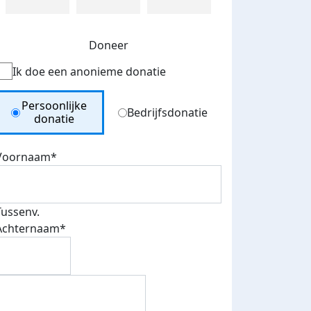
Doneer
Ik doe een anonieme donatie
Donation Type
Persoonlijke
Bedrijfsdonatie
donatie
Voornaam*
Tussenv.
Achternaam*