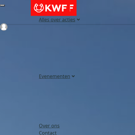
Alles over acties
Login
Evenementen
Over ons
Contact