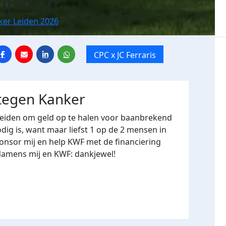
ijshoff
ker Leiden 2026
CPC x JC Ferraris
 tegen Kanker
Leiden om geld op te halen voor baanbrekend
ig is, want maar liefst 1 op de 2 mensen in
onsor mij en help KWF met de financiering
Namens mij en KWF: dankjewel!