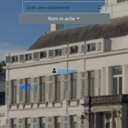
Kom in actie
Inloggen
NL