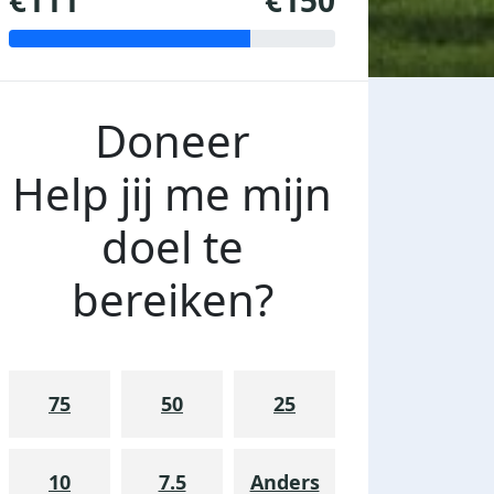
€111
€150
Doneer
Help jij me mijn
doel te
bereiken?
75
50
25
10
7.5
Anders