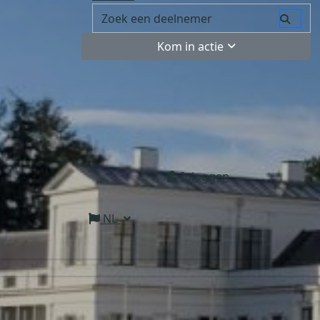
Kom in actie
Inloggen
NL