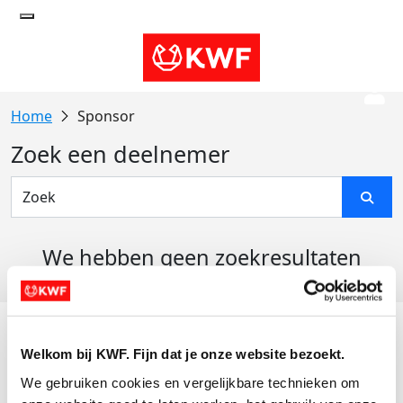
Sponsor
Zoek een deelnemer
We hebben geen zoekresultaten
gevonden
Acties
Welkom bij KWF. Fijn dat je onze website bezoekt.
Actiematerialen
We gebruiken cookies en vergelijkbare technieken om 
Evenementen