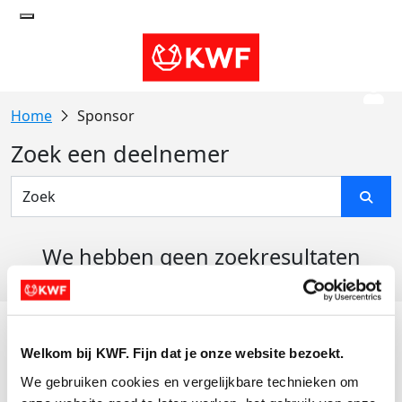
Sponsor
Zoek een deelnemer
We hebben geen zoekresultaten
gevonden
Acties
Welkom bij KWF. Fijn dat je onze website bezoekt.
Actiematerialen
We gebruiken cookies en vergelijkbare technieken om 
Evenementen