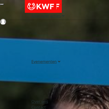
Alles over acties
Login
Evenementen
Over ons
Contact