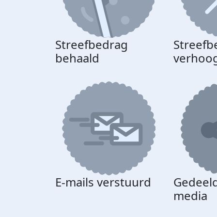
Streefbedrag
Streefb
behaald
verhoo
E-mails verstuurd
Gedeeld
media