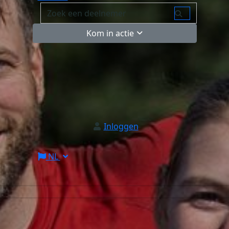
Kom in actie
Inloggen
NL