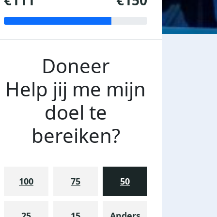
€111
€150
Doneer
Help jij me mijn
doel te
bereiken?
100
75
50
25
15
Anders