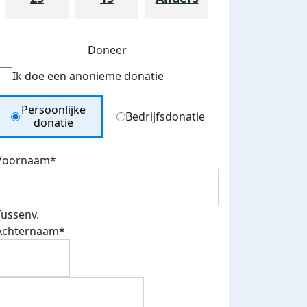
Doneer
Ik doe een anonieme donatie
Donation Type
Persoonlijke
Bedrijfsdonatie
donatie
Voornaam*
Tussenv.
Achternaam*