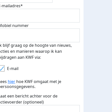
E-mailadres*
Mobiel nummer
Ik blijf graag op de hoogte van nieuws,
acties en manieren waarop ik kan
bijdragen aan KWF via:
E-mail
Lees
hier
hoe KWF omgaat met je
persoonsgegevens.
Laat een bericht achter voor de
actievoerder (optioneel)