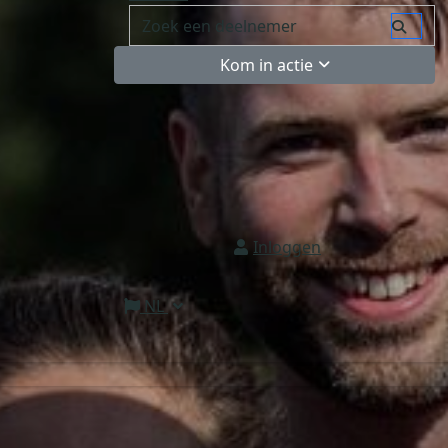
Kom in actie
Inloggen
NL