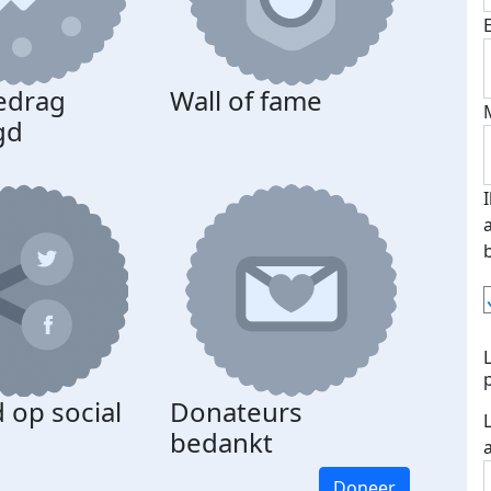
edrag
Wall of fame
gd
 op social
Donateurs
bedankt
Doneer