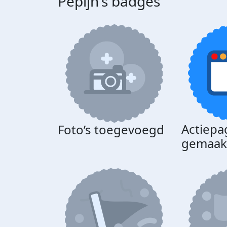
Pepijn's badges
Actiepa
Foto’s toegevoegd
gemaak