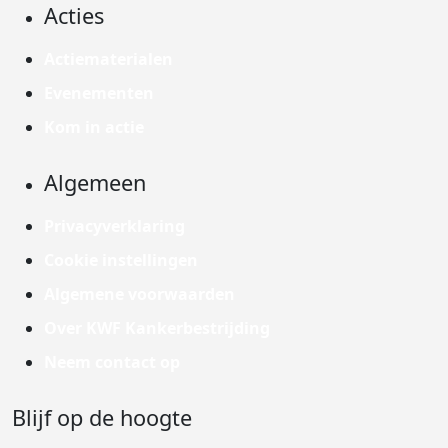
Acties
Actiematerialen
Evenementen
Kom in actie
Algemeen
Privacyverklaring
Cookie instellingen
Algemene voorwaarden
Over KWF Kankerbestrijding
Neem contact op
Blijf op de hoogte