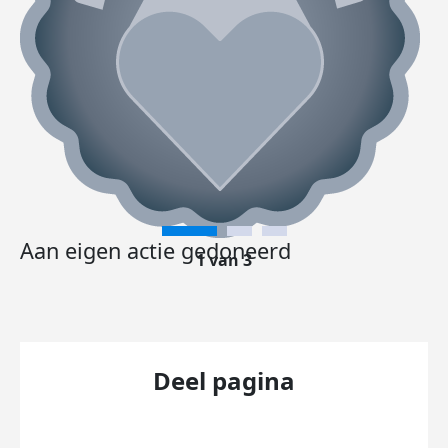
Aan eigen actie gedoneerd
1 van 3
Deel pagina