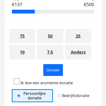
€137
€500
75
50
25
10
7.5
Anders
Doneer
Ik doe een anonieme donatie
Persoonlijke
Bedrijfsdonatie
donatie