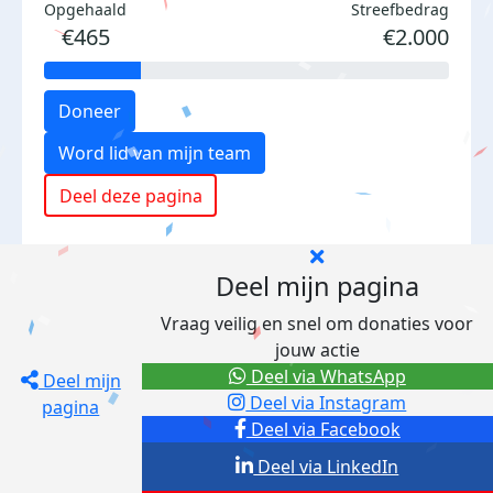
Opgehaald
Streefbedrag
€465
€2.000
Doneer
Word lid van mijn team
Deel deze pagina
Deel mijn pagina
Vraag veilig en snel om donaties voor
jouw actie
Deel via WhatsApp
Deel mijn
Deel via Instagram
pagina
Deel via Facebook
Deel via LinkedIn