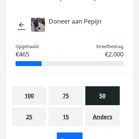
Doneer aan Pepijn
arrow_back
Opgehaald
Streefbedrag
€465
€2.000
100
75
50
25
15
Anders