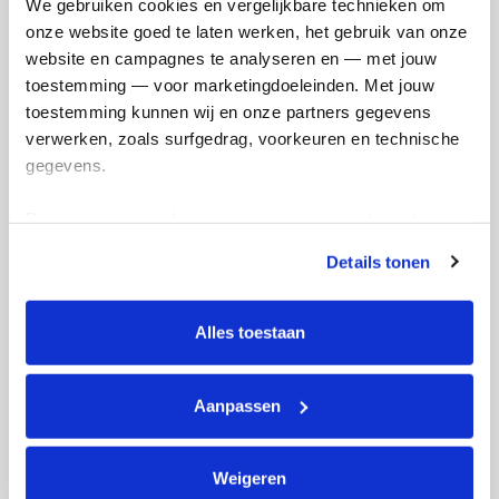
We gebruiken cookies en vergelijkbare technieken om 
onze website goed te laten werken, het gebruik van onze 
Ik wil bijdragen aan de transactiekosten
website en campagnes te analyseren en — met jouw 
en betaal €0.75 extra.
toestemming — voor marketingdoeleinden. Met jouw 
Doneer nu
toestemming kunnen wij en onze partners gegevens 
verwerken, zoals surfgedrag, voorkeuren en technische 
gegevens.
Deze gegevens helpen ons om campagnes te meten, 
prestaties te verbeteren en relevante KWF-content te 
Opgehaald
Streefbedrag
Details tonen
tonen. Je kunt je toestemming op elk moment wijzigen of 
€465
€2.000
intrekken via Cookie instellingen onderaan de pagina. De 
lijst met cookies is te vinden in het tabblad “details”.
Alles toestaan
Doneer
Word lid van mijn team
Badges
Aanpassen
Weigeren