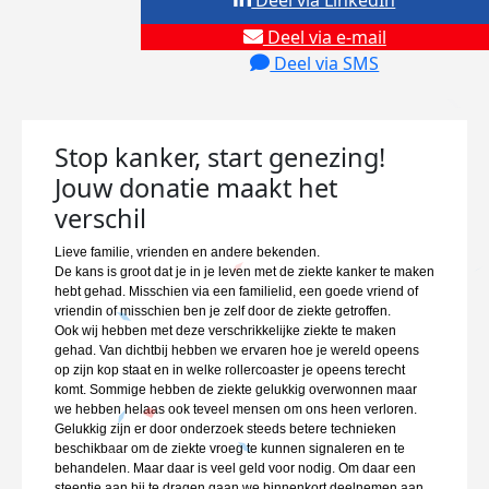
Deel via LinkedIn
Deel via e-mail
Deel via SMS
Stop kanker, start genezing!
Jouw donatie maakt het
verschil
Lieve familie, vrienden en andere bekenden.
De kans is groot dat je in je leven met de ziekte kanker te maken
hebt gehad. Misschien via een familielid, een goede vriend of
vriendin of misschien ben je zelf door de ziekte getroffen.
Ook wij hebben met deze verschrikkelijke ziekte te maken
gehad. Van dichtbij hebben we ervaren hoe je wereld opeens
op zijn kop staat en in welke rollercoaster je opeens terecht
komt. Sommige hebben de ziekte gelukkig overwonnen maar
we hebben helaas ook teveel mensen om ons heen verloren.
Gelukkig zijn er door onderzoek steeds betere technieken
beschikbaar om de ziekte vroeg te kunnen signaleren en te
behandelen. Maar daar is veel geld voor nodig. Om daar een
steentje aan bij te dragen gaan we binnenkort deelnemen aan