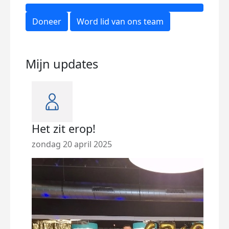
Doneer
Word lid van ons team
Mijn updates
Het zit erop!
Vol
zondag 20 april 2025
dins
De a
trai
kome
slape
Dank 