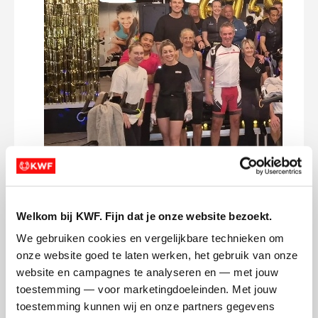
🙏🏻!
Pete
Dee
Welkom bij KWF. Fijn dat je onze website bezoekt.
Lieve allemaal. Het zit erop! Ruim 3 uur
We gebruiken cookies en vergelijkbare technieken om 
spinnen voor KWF! Het was een unieke
onze website goed te laten werken, het gebruik van onze 
ervaring en geweldig om mee te maken.
website en campagnes te analyseren en — met jouw 
Nu moe maar voldaan. En ook niet
toestemming — voor marketingdoeleinden. Met jouw 
onbelangrijk: met de groep ruim 7300
toestemming kunnen wij en onze partners gegevens 
euro opgehaald! Een fantastisch resultaat!