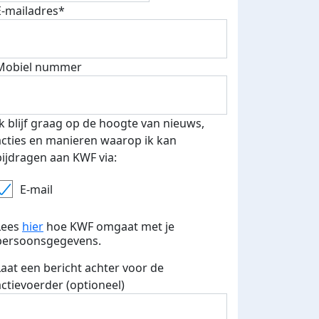
E-mailadres*
500 euro aan donaties ontvang
E-mails verstuurd
 speciale KWF t-shirt!
Mobiel nummer
Ik blijf graag op de hoogte van nieuws,
acties en manieren waarop ik kan
bijdragen aan KWF via:
E-mail
Lees
hier
hoe KWF omgaat met je
persoonsgegevens.
Laat een bericht achter voor de
actievoerder (optioneel)