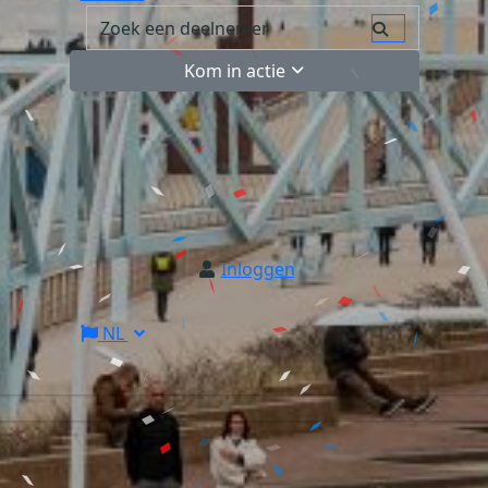
Kom in actie
Inloggen
NL