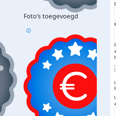
Bij 
Foto's toegevoegd
je je