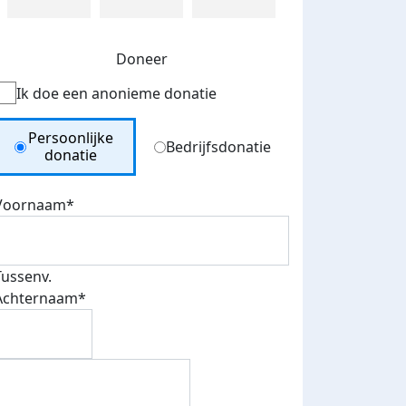
Doneer
Ik doe een anonieme donatie
Donation Type
Persoonlijke
Bedrijfsdonatie
donatie
Voornaam*
Tussenv.
Achternaam*