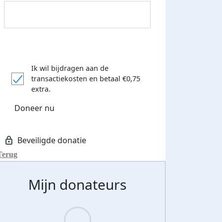
Donateurs bedankt
Ik wil bijdragen aan de
transactiekosten
en betaal €0,75
extra.
Doneer nu
Terug
Mijn donateurs