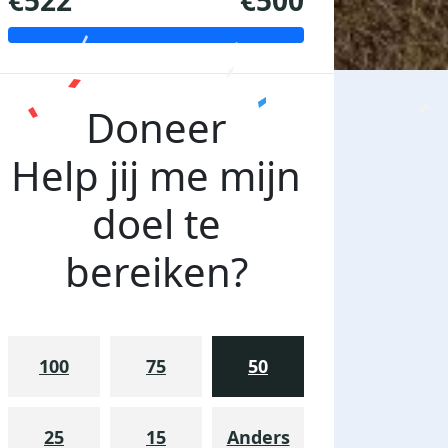
€522
€500
Doneer
Help jij me mijn
doel te
bereiken?
100
75
50
25
15
Anders