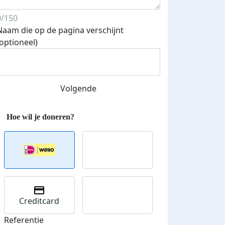
0/150
Naam die op de pagina verschijnt
(optioneel)
Streefbedrag verhoogd
Volgende
Creditcard
Referentie