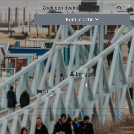
Kom in actie
Inloggen
NL