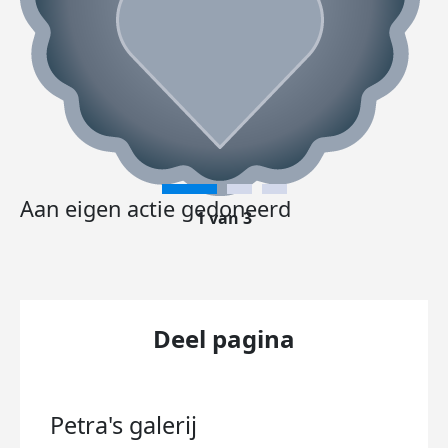
Aan eigen actie gedoneerd
1 van 3
Deel pagina
Petra's
galerij