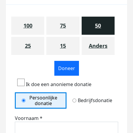
100
75
50
25
15
Anders
Doneer
Ik doe een anonieme donatie
Persoonlijke
Bedrijfsdonatie
donatie
Voornaam *