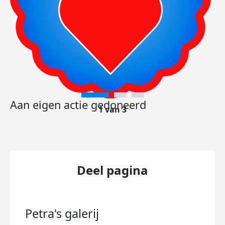
Aan eigen actie gedoneerd
1 van 3
Deel pagina
Petra's
galerij