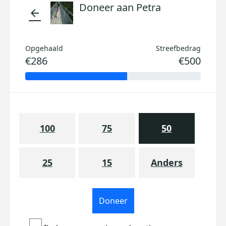
Doneer aan Petra
arrow_back
Opgehaald
Streefbedrag
€286
€500
100
75
50
25
15
Anders
Doneer