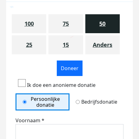
100
75
50
25
15
Anders
Doneer
Ik doe een anonieme donatie
Persoonlijke
Bedrijfsdonatie
donatie
Voornaam *