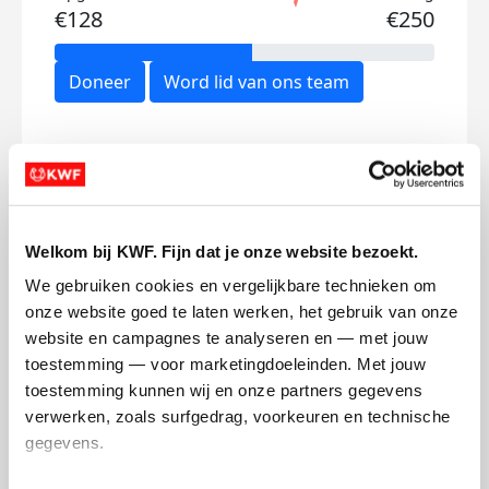
€128
€250
Doneer
Word lid van ons team
Mijn updates
Welkom bij KWF. Fijn dat je onze website bezoekt.
We gebruiken cookies en vergelijkbare technieken om 
Epagneul Picard
Sam
onze website goed te laten werken, het gebruik van onze 
kun
website en campagnes te analyseren en — met jouw 
woensdag 29 december 2021
toestemming — voor marketingdoeleinden. Met jouw 
woen
toestemming kunnen wij en onze partners gegevens 
Ik g
verwerken, zoals surfgedrag, voorkeuren en technische 
zove
gegevens.
bren