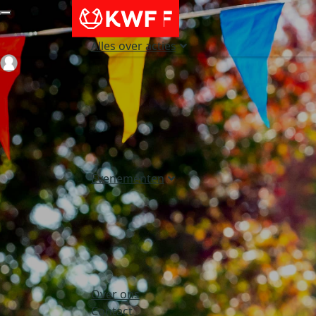
Alles over acties
Login
Evenementen
Over ons
Contact