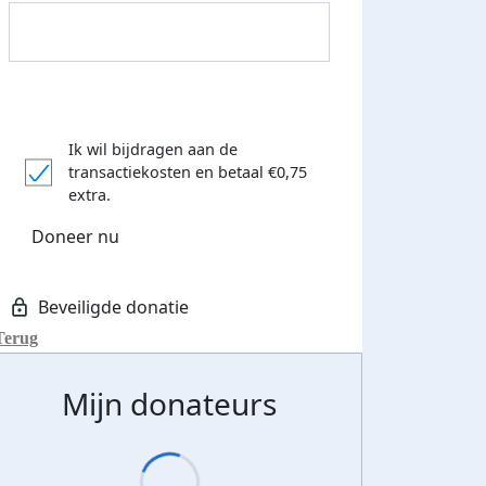
Ik wil bijdragen aan de
transactiekosten
en betaal €0,75
extra.
Donateurs bedankt
Doneer nu
Terug
Mijn donateurs