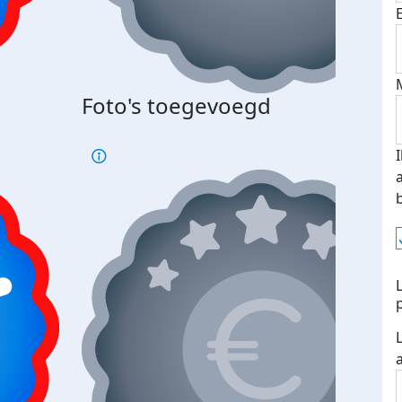
Bij 
Foto's toegevoegd
je je