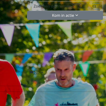
Kom in actie
Inloggen
NL