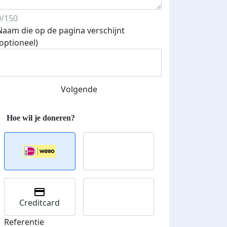
0/150
Naam die op de pagina verschijnt
(optioneel)
Streefbedrag verhoogd
Volgende
Creditcard
Referentie