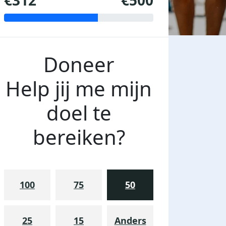
€312
€500
Doneer
Help jij me mijn
doel te
bereiken?
100
75
50
25
15
Anders