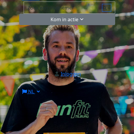
Kom in actie
Inloggen
NL