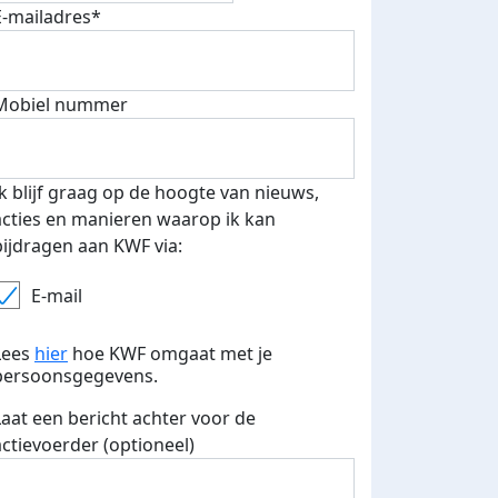
E-mailadres*
500 euro aan donaties ontvang
Mobiel nummer
E-mails verstuurd
 speciale KWF t-shirt!
Ik blijf graag op de hoogte van nieuws,
acties en manieren waarop ik kan
bijdragen aan KWF via:
E-mail
Lees
hier
hoe KWF omgaat met je
persoonsgegevens.
Laat een bericht achter voor de
actievoerder (optioneel)