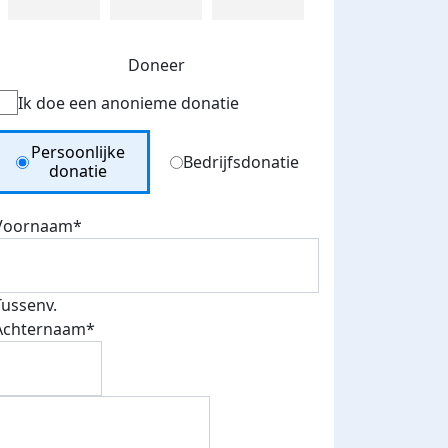
Doneer
Ik doe een anonieme donatie
Donation Type
Persoonlijke
Bedrijfsdonatie
donatie
Voornaam*
Tussenv.
Achternaam*