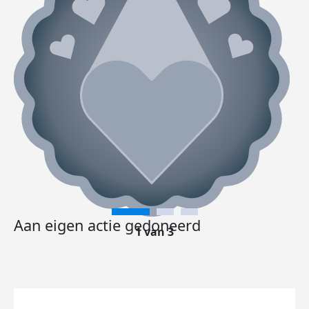
Aan eigen actie gedoneerd
1 van 3