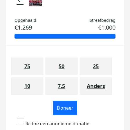
Opgehaald
Streefbedrag
€1.269
€1.000
75
50
25
10
7.5
Anders
Doneer
Ik doe een anonieme donatie