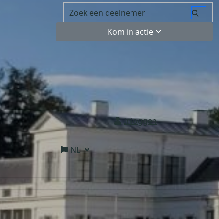
Kom in actie
Inloggen
NL