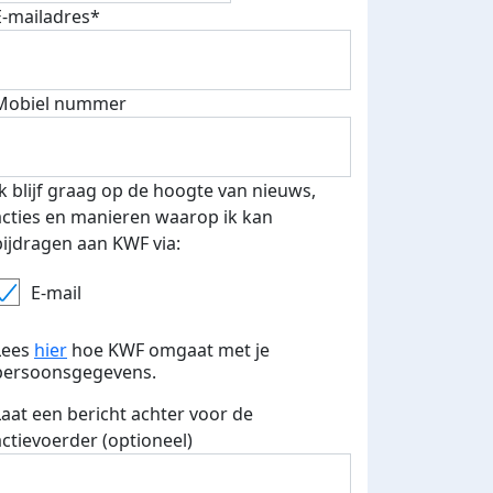
E-mailadres*
fondsenwerver
E-mails verstuurd
Mobiel nummer
Ik blijf graag op de hoogte van nieuws,
acties en manieren waarop ik kan
bijdragen aan KWF via:
E-mail
Lees
hier
hoe KWF omgaat met je
persoonsgegevens.
Laat een bericht achter voor de
actievoerder (optioneel)