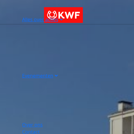
Alles over acties
Evenementen
Over ons
Contact