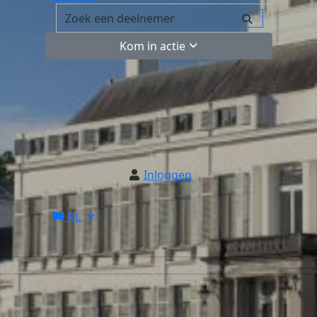
Kom in actie
Inloggen
NL