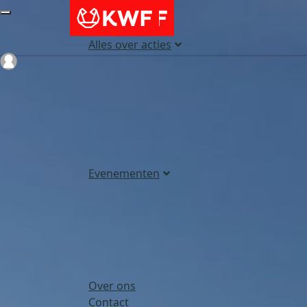
Alles over acties
Login
Evenementen
Over ons
Contact