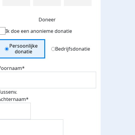
Doneer
Ik doe een anonieme donatie
Donation Type
Persoonlijke
Bedrijfsdonatie
donatie
Voornaam*
Tussenv.
Achternaam*