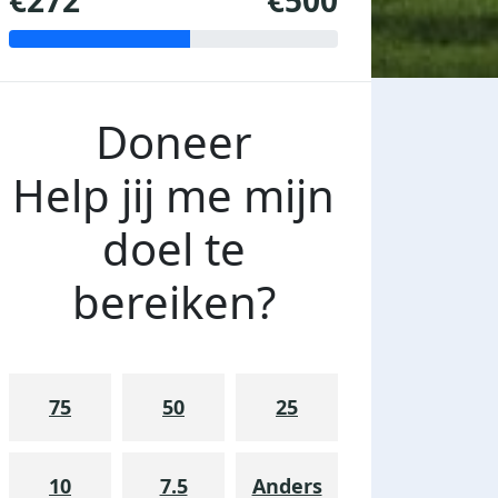
€272
€500
Doneer
Help jij me mijn
doel te
bereiken?
75
50
25
10
7.5
Anders