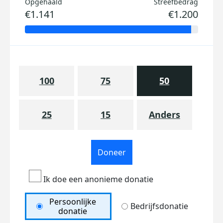
Opgehaald
Streefbedrag
€1.141
€1.200
100
75
50
25
15
Anders
Doneer
Ik doe een anonieme donatie
Persoonlijke
Bedrijfsdonatie
donatie