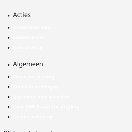
Acties
Actiematerialen
Evenementen
Kom in actie
Algemeen
Privacyverklaring
Cookie instellingen
Algemene voorwaarden
Over KWF Kankerbestrijding
Neem contact op