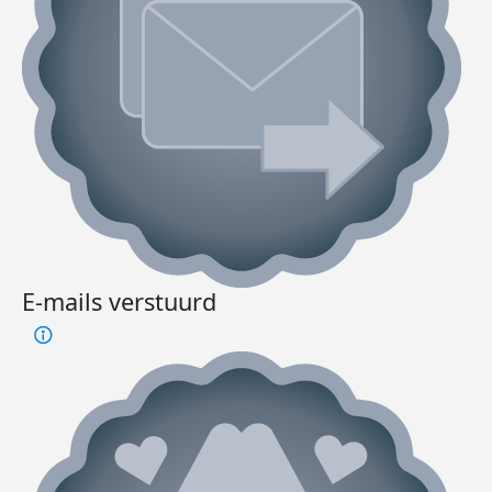
E-mails verstuurd