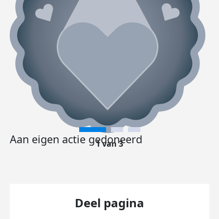
Aan eigen actie gedoneerd
1 van 3
Deel pagina