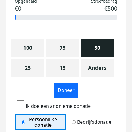
Opgehaald
Streefbedrag
€0
€500
100
75
50
25
15
Anders
Doneer
Ik doe een anonieme donatie
Persoonlijke
Bedrijfsdonatie
donatie