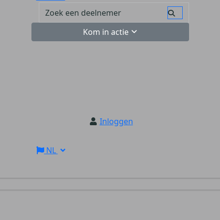
Kom in actie
Inloggen
NL