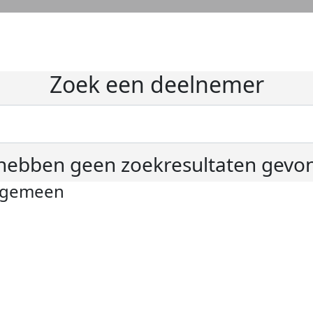
Zoek een deelnemer
hebben geen zoekresultaten gevo
lgemeen
ivacyverklaring
okie instellingen
gemene voorwaarden
er KWF Kankerbestrijding