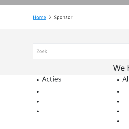
Sponsor
We 
Acties
A
Actiematerialen
Pr
Evenementen
Co
Kom in actie
Al
Ov