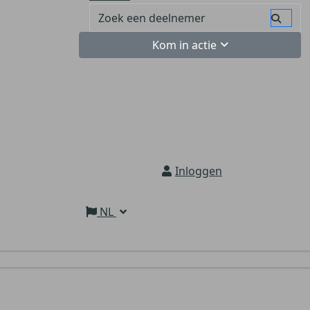
Kom in actie
Inloggen
NL