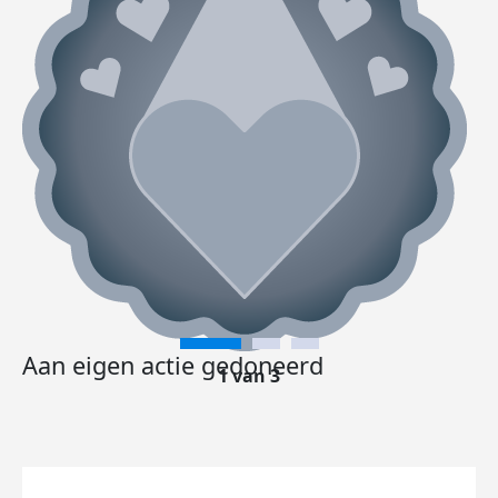
Aan eigen actie gedoneerd
1 van 3