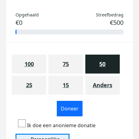
Opgehaald
Streefbedrag
€0
€500
100
75
50
25
15
Anders
Doneer
Ik doe een anonieme donatie