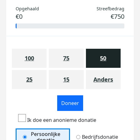
Opgehaald
Streefbedrag
€0
€750
100
75
50
25
15
Anders
Doneer
Ik doe een anonieme donatie
Persoonlijke
Bedrijfsdonatie
donatie