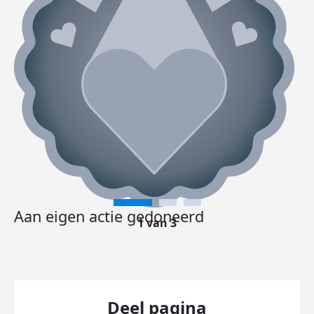
Aan eigen actie gedoneerd
1 van 3
Deel pagina