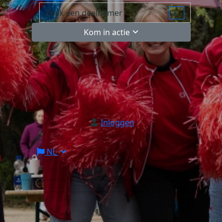
Kom in actie
Inloggen
NL