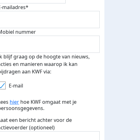
E-mailadres*
Mobiel nummer
Ik blijf graag op de hoogte van nieuws,
acties en manieren waarop ik kan
bijdragen aan KWF via:
E-mail
Lees
hier
hoe KWF omgaat met je
persoonsgegevens.
Laat een bericht achter voor de
actievoerder (optioneel)