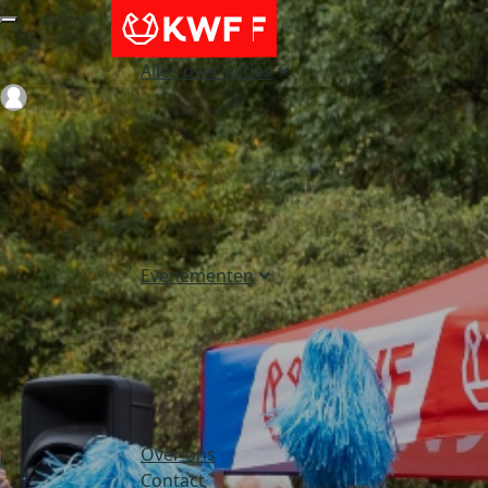
Alles over acties
Login
Evenementen
Over ons
Contact