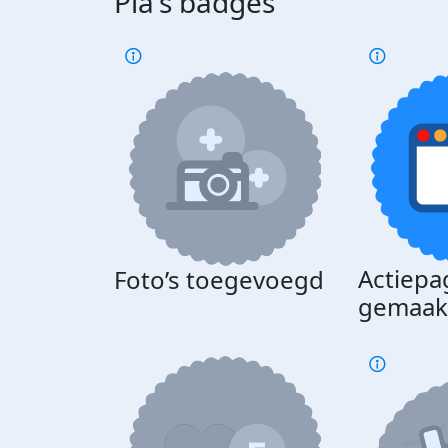
Pia's badges
Actiepa
Foto’s toegevoegd
gemaak