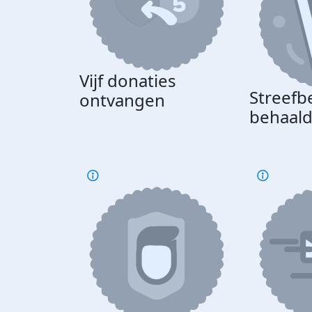
Vijf donaties
Streefb
ontvangen
behaal