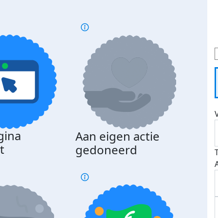
gina
Aan eigen actie
Dona
t
gedoneerd
beda