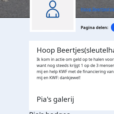
Hoop Beertjes(sl
Hoop Beertjes(sleutelh
Ik kom in actie om geld op te halen voo
want nog steeds krijgt 1 op de 3 mense
mij en help KWF met de financiering va
mij en KWF: dankjewel!
Pia's
galerij