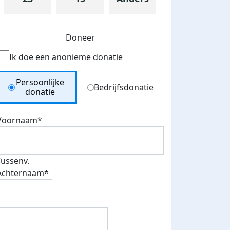
Doneer
Ik doe een anonieme donatie
Donation Type
Persoonlijke
Bedrijfsdonatie
donatie
Voornaam*
teurs
nkt
Tussenv.
Achternaam*