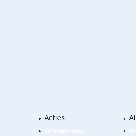
Acties
A
Actiematerialen
Pr