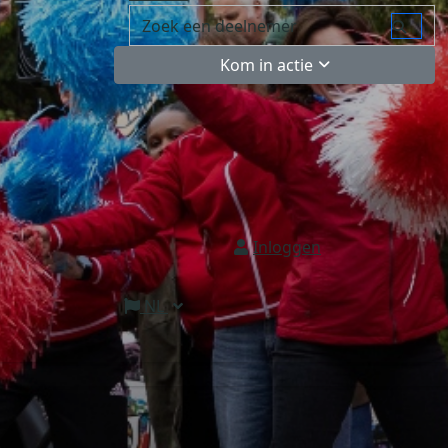
Kom in actie
Inloggen
NL