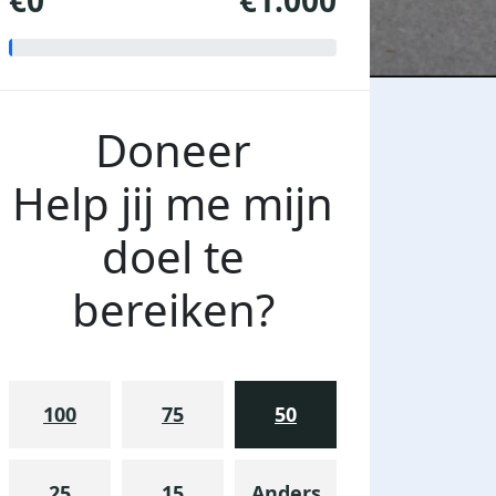
€0
€1.000
Doneer
Help jij me mijn
doel te
bereiken?
100
75
50
25
15
Anders