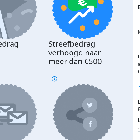
edrag
Streefbedrag
d
verhoogd naar
meer dan €500