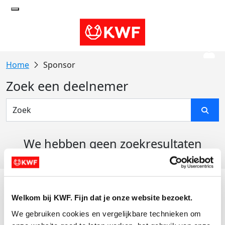
Sponsor
Zoek een deelnemer
We hebben geen zoekresultaten
gevonden
Acties
Welkom bij KWF. Fijn dat je onze website bezoekt.
Actiematerialen
We gebruiken cookies en vergelijkbare technieken om 
Evenementen