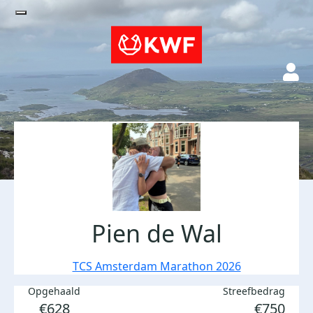
Pien de Wal
TCS Amsterdam Marathon 2026
Opgehaald
Streefbedrag
€628
€750