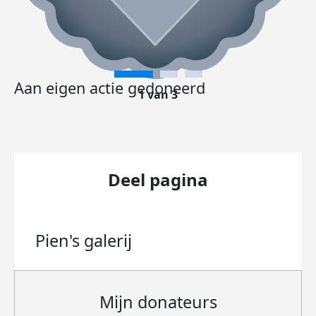
Aan eigen actie gedoneerd
1 van 3
Deel pagina
Pien's
galerij
Mijn donateurs