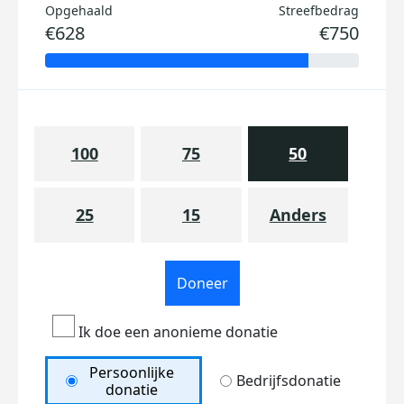
Opgehaald
Streefbedrag
€628
€750
100
75
50
25
15
Anders
Doneer
Ik doe een anonieme donatie
Persoonlijke
Bedrijfsdonatie
donatie