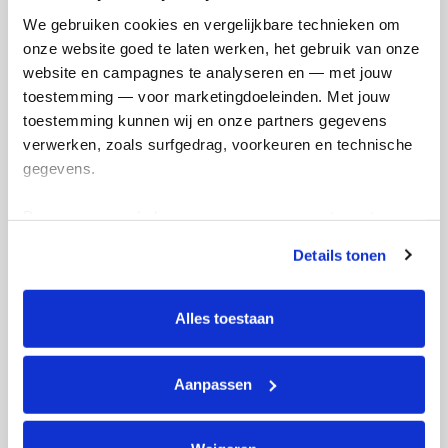
Mijn afstandsdoel
42 kms
We gebruiken cookies en vergelijkbare technieken om 
onze website goed te laten werken, het gebruik van onze 
Pien's badges
website en campagnes te analyseren en — met jouw 
toestemming — voor marketingdoeleinden. Met jouw 
toestemming kunnen wij en onze partners gegevens 
verwerken, zoals surfgedrag, voorkeuren en technische 
gegevens.
Deze gegevens helpen ons om campagnes te meten, 
prestaties te verbeteren en relevante KWF-content te 
Details tonen
tonen. Je kunt je toestemming op elk moment wijzigen of 
intrekken via Cookie instellingen onderaan de pagina. De 
lijst met cookies is te vinden in het tabblad “details”.
Alles toestaan
Aanpassen