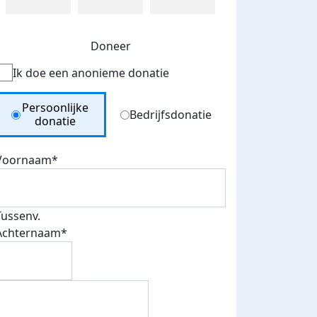
Doneer
Ik doe een anonieme donatie
Donation Type
Persoonlijke
Bedrijfsdonatie
donatie
Voornaam*
Tussenv.
Achternaam*