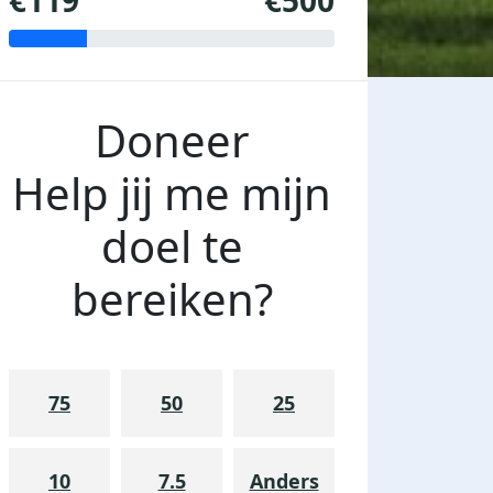
€119
€500
Doneer
Help jij me mijn
doel te
bereiken?
75
50
25
10
7.5
Anders