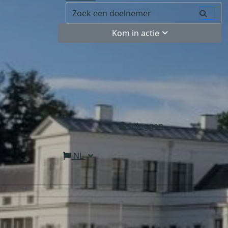
Kom in actie
Inloggen
NL