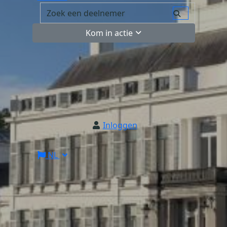
Kom in actie
Inloggen
NL