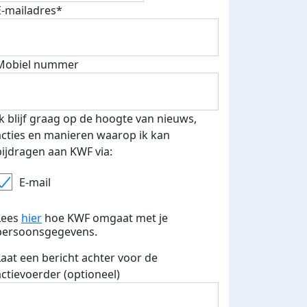
E-mailadres*
fondsenwerver
E-mails verstuurd
Mobiel nummer
Ik blijf graag op de hoogte van nieuws,
acties en manieren waarop ik kan
bijdragen aan KWF via:
E-mail
Lees
hier
hoe KWF omgaat met je
persoonsgegevens.
Laat een bericht achter voor de
actievoerder (optioneel)