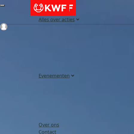
Alles over acties
Login
Evenementen
Over ons
Contact