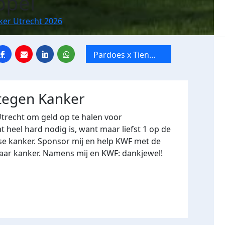
ppel
ker Utrecht 2026
Pardoes x Tien
Mile van Utrecht
 tegen Kanker
Utrecht om geld op te halen voor
heel hard nodig is, want maar liefst 1 op de
se kanker. Sponsor mij en help KWF met de
naar kanker. Namens mij en KWF: dankjewel!