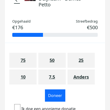
Petto
Opgehaald
Streefbedrag
€176
€500
75
50
25
10
7.5
Anders
Doneer
Ik doe een anonieme donatie