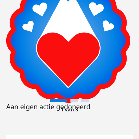
Aan eigen actie gedoneerd
1 van 3