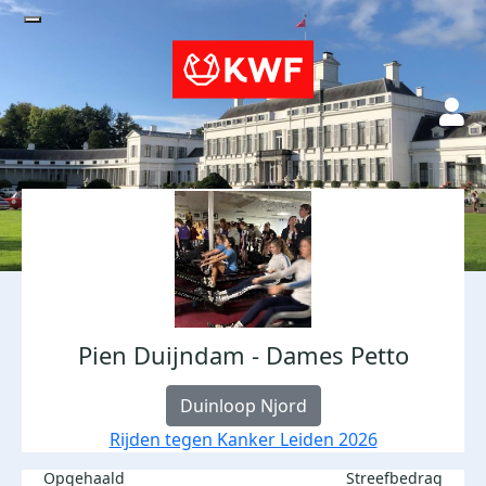
Pien Duijndam - Dames Petto
Duinloop Njord
Rijden tegen Kanker Leiden 2026
Opgehaald
Streefbedrag