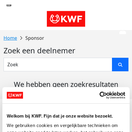
Sponsor
Zoek een deelnemer
We hebben geen zoekresultaten
gevonden
Acties
Welkom bij KWF. Fijn dat je onze website bezoekt.
Actiematerialen
We gebruiken cookies en vergelijkbare technieken om 
Evenementen