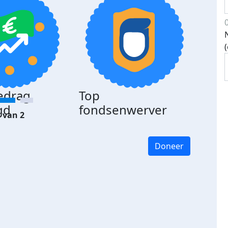
edrag
Top
gd
fondsenwerver
 van 2
Doneer