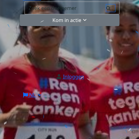
Kom in actie
Inloggen
NL