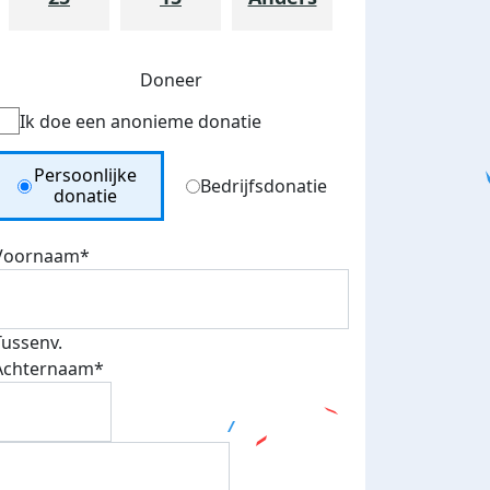
Doneer
Ik doe een anonieme donatie
Donation Type
Persoonlijke
Bedrijfsdonatie
donatie
Voornaam*
Tussenv.
Achternaam*
Eerste 5 donaties