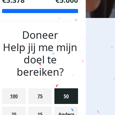
€5.378
€5.000
Doneer
Help jij me mijn
doel te
bereiken?
100
75
50
25
15
Anders