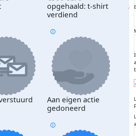
Gede
t
opgehaald: t-shirt
med
verdiend
 verstuurd
Aan eigen actie
gedoneerd