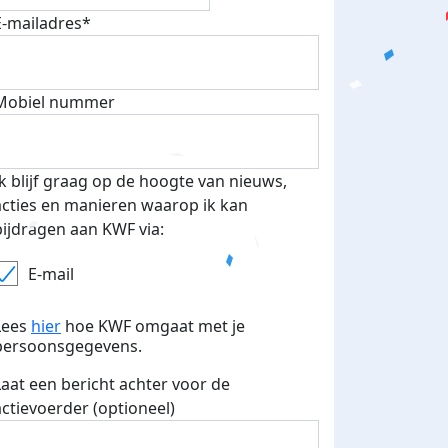
eld op social
ontvangen
E-mailadres*
ia
Mobiel nummer
Ik blijf graag op de hoogte van nieuws,
acties en manieren waarop ik kan
bijdragen aan KWF via:
E-mail
Lees
hier
hoe KWF omgaat met je
persoonsgegevens.
Laat een bericht achter voor de
actievoerder (optioneel)