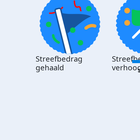
Streefbedrag
Streefb
gehaald
verhoo
1