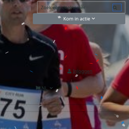
Kom in actie
Inloggen
NL