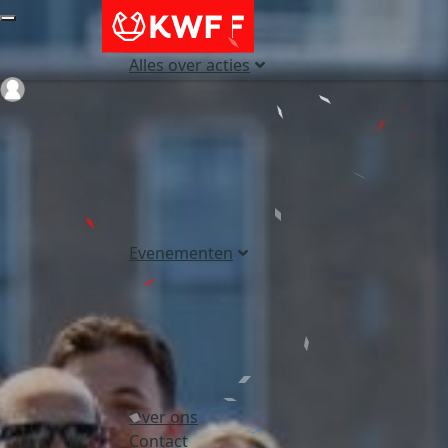
Alles over acties
Login
Evenementen
Over ons
Contact