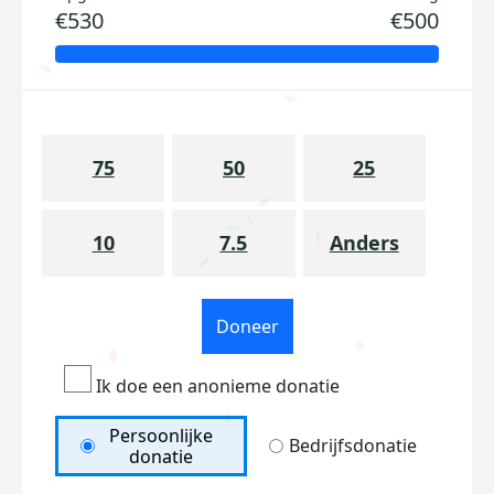
€530
€500
75
50
25
10
7.5
Anders
Doneer
Ik doe een anonieme donatie
Persoonlijke
Bedrijfsdonatie
donatie