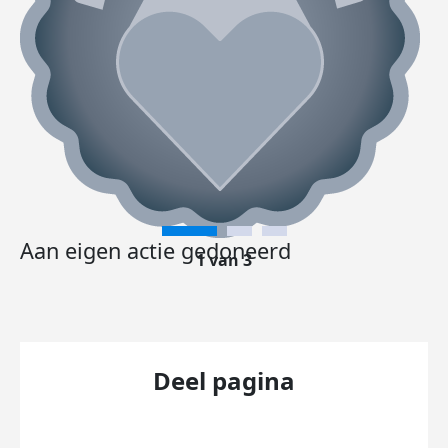
Aan eigen actie gedoneerd
1 van 3
Deel pagina