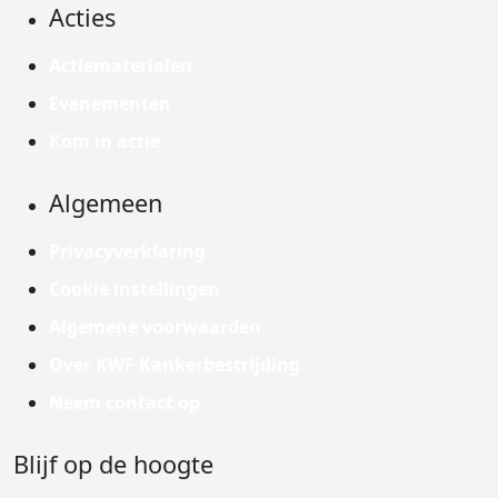
Acties
Actiematerialen
Evenementen
Kom in actie
Algemeen
Privacyverklaring
Cookie instellingen
Algemene voorwaarden
Over KWF Kankerbestrijding
Neem contact op
Blijf op de hoogte