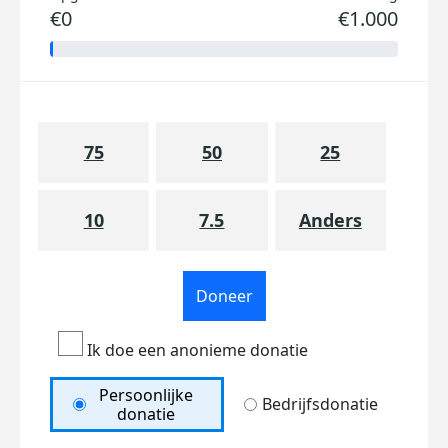
€0
€1.000
75
50
25
10
7.5
Anders
Doneer
Ik doe een anonieme donatie
Persoonlijke
Bedrijfsdonatie
donatie