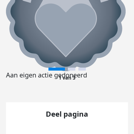
Aan eigen actie gedoneerd
1 van 3
Deel pagina