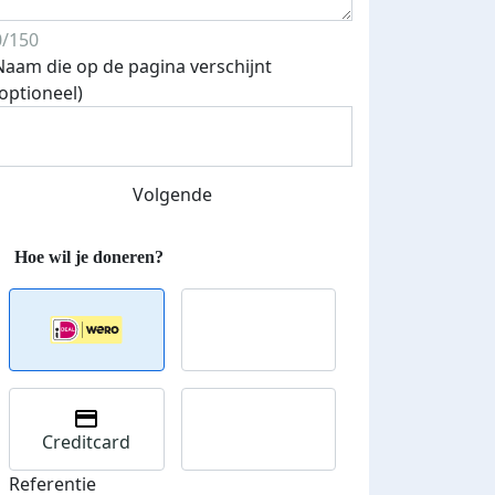
0/150
Naam die op de pagina verschijnt
(optioneel)
Streefbedrag verhoogd
Volgende
Creditcard
Referentie