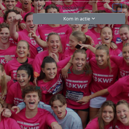
Kom in actie
Inloggen
NL