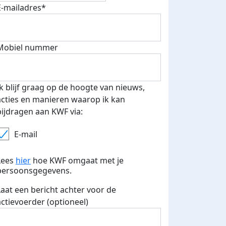
E-mailadres*
Mobiel nummer
 euro opgehaald: t-shirt
E-mails verstuurd
iend
Ik blijf graag op de hoogte van nieuws,
acties en manieren waarop ik kan
bijdragen aan KWF via:
E-mail
Lees
hier
hoe KWF omgaat met je
persoonsgegevens.
Laat een bericht achter voor de
actievoerder (optioneel)