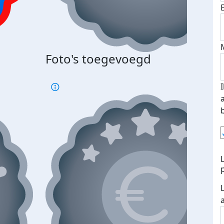
Foto's toegevoegd
€500
verd