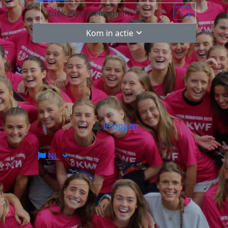
Kom in actie
Inloggen
NL