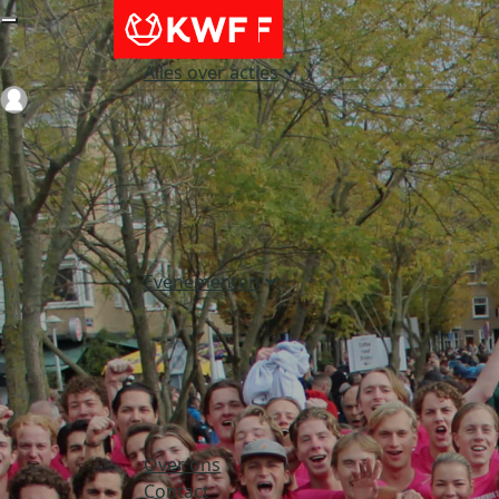
Alles over acties
Login
Evenementen
Over ons
Contact