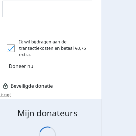
Ik wil bijdragen aan de
transactiekosten
en betaal €0,75
extra.
Donateurs bedankt
Doneer nu
Terug
Mijn donateurs