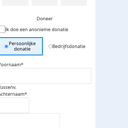
Doneer
Ik doe een anonieme donatie
Donation Type
Persoonlijke
Bedrijfsdonatie
donatie
Voornaam*
Tussenv.
Achternaam*