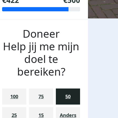
€422
€500
Doneer
Help jij me mijn
doel te
bereiken?
100
75
50
25
15
Anders