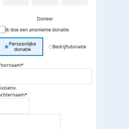
Doneer
Ik doe een anonieme donatie
Donation Type
Persoonlijke
Bedrijfsdonatie
donatie
Voornaam*
Tussenv.
Achternaam*