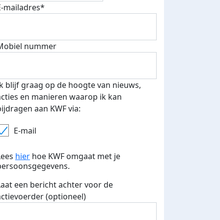
E-mailadres*
 euro opgehaald: t-shirt
E-mails verstuurd
Mobiel nummer
iend
Ik blijf graag op de hoogte van nieuws,
acties en manieren waarop ik kan
bijdragen aan KWF via:
E-mail
Lees
hier
hoe KWF omgaat met je
persoonsgegevens.
Laat een bericht achter voor de
actievoerder (optioneel)