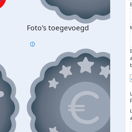
Foto's toegevoegd
€500
verd