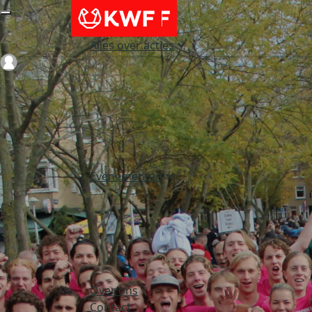
Alles over acties
Login
Evenementen
Over ons
Contact