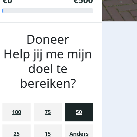
€0
€500
Doneer
Help jij me mijn
doel te
bereiken?
100
75
50
25
15
Anders