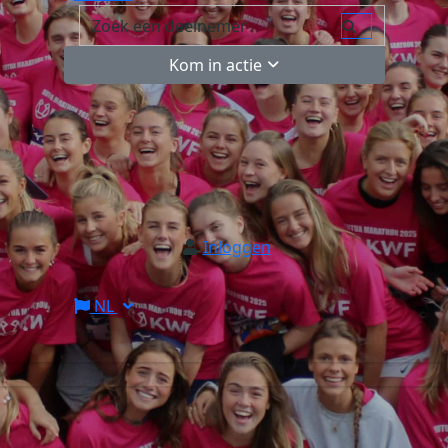
Kom in actie
Inloggen
NL