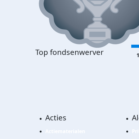
Top fondsenwerver
1
Acties
A
Actiematerialen
Pr