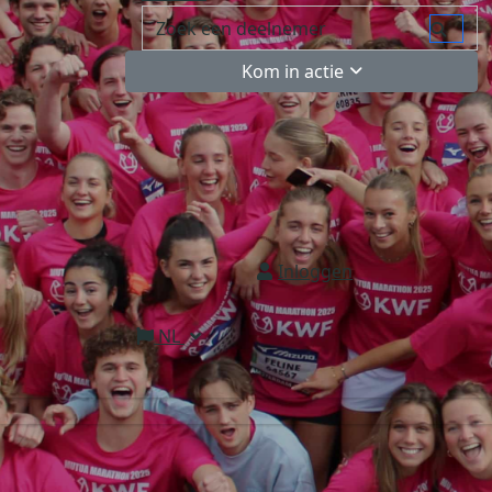
Kom in actie
Inloggen
NL