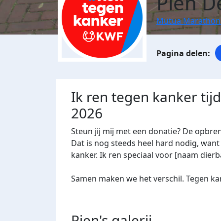
Pien D
Mutua Marathon
Ik ren tegen kanker ti
2026
Steun jij mij met een donatie? De opbre
Dat is nog steeds heel hard nodig, want 
kanker. Ik ren speciaal voor [naam dierba
Samen maken we het verschil. Tegen kan
Pien's
galerij