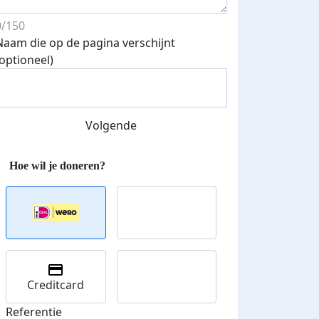
0/150
Naam die op de pagina verschijnt
(optioneel)
Streefbedrag verhoogd
Volgende
Creditcard
Referentie