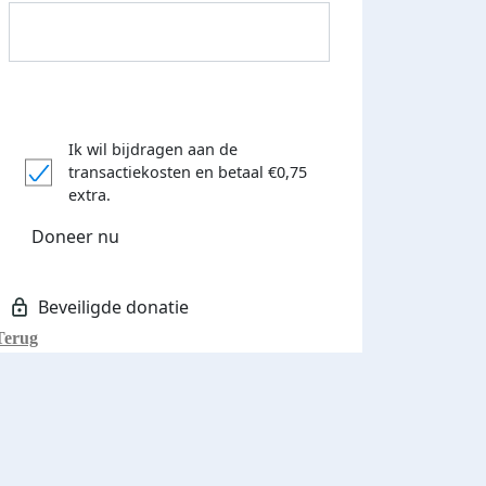
Ik wil bijdragen aan de
transactiekosten
en betaal €0,75
Donateurs bedankt
extra.
Doneer nu
Terug