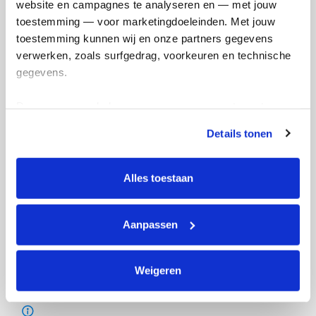
website en campagnes te analyseren en — met jouw 
toestemming — voor marketingdoeleinden. Met jouw 
toestemming kunnen wij en onze partners gegevens 
verwerken, zoals surfgedrag, voorkeuren en technische 
gegevens.
Deze gegevens helpen ons om campagnes te meten, 
prestaties te verbeteren en relevante KWF-content te 
Details tonen
tonen. Je kunt je toestemming op elk moment wijzigen of 
intrekken via Cookie instellingen onderaan de pagina. De 
lijst met cookies is te vinden in het tabblad “details”.
Alles toestaan
Aanpassen
Weigeren
Actiepagina gemaakt