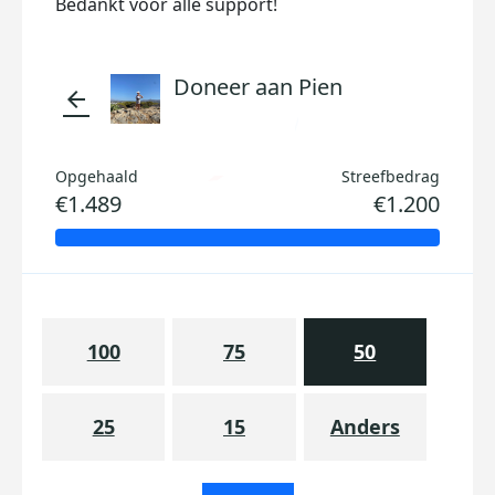
Bedankt voor alle support!
Doneer aan Pien
arrow_back
Opgehaald
Streefbedrag
€1.489
€1.200
100
75
50
25
15
Anders